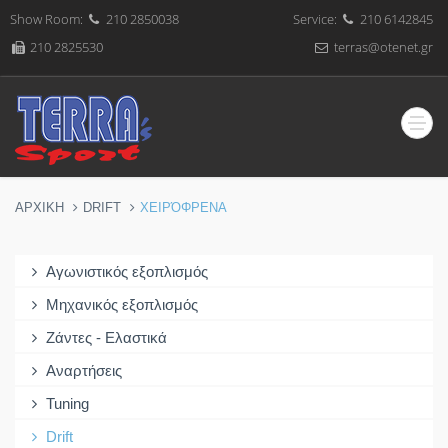
Show Room:
210 2850038
Service:
210 6142845
210 2825530
terras@otenet.gr
ΑΡΧΙΚΗ
DRIFT
ΧΕΙΡΌΦΡΕΝΑ
Αγωνιστικός εξοπλισμός
Μηχανικός εξοπλισμός
Ζάντες - Ελαστικά
Αναρτήσεις
Tuning
Drift