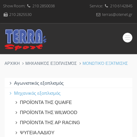
Show Room:
210 2850038
Service:
210 6142845
210 2825530
terras@otenet.gr
ΑΡΧΙΚΗ
ΜΗΧΑΝΙΚΌΣ ΕΞΟΠΛΙΣΜΌΣ
ΜΟΝΩΤΙΚΌ ΕΞΆΤΜΙΣΗΣ
Αγωνιστικός εξοπλισμός
Μηχανικός εξοπλισμός
ΠΡΟΪΟΝΤΑ ΤΗΣ QUAIFE
ΠΡΟΪΟΝΤΑ ΤΗΣ WILWOOD
ΠΡΟΪΟΝΤΑ ΤΗΣ AP RACING
ΨΥΓΕΙΑ ΛΑΔΙΟΥ