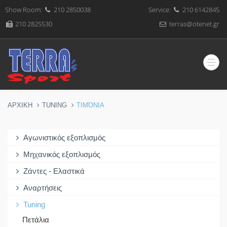
Show Room:
210 2850038
Service:
210 6142845
210 2825530
terras@otenet.gr
ΑΡΧΙΚΗ
TUNING
ΤΙΜΌΝΙΑ
Αγωνιστικός εξοπλισμός
Μηχανικός εξοπλισμός
Ζάντες - Ελαστικά
Αναρτήσεις
Tuning
Πετάλια