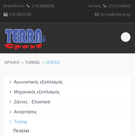
Show Room:
210 2850038
Service:
210 6142845
210 2825530
terras@otenet.gr
ΑΡΧΙΚΗ
TUNING
ΛΕΒΙΈΣ
Αγωνιστικός εξοπλισμός
Μηχανικός εξοπλισμός
Ζάντες - Ελαστικά
Αναρτήσεις
Tuning
Πετάλια